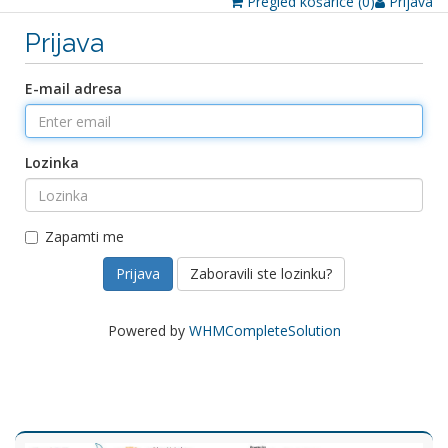
Pregled košarice (
0
)
Prijava
Prijava
E-mail adresa
Lozinka
Zapamti me
Zaboravili ste lozinku?
Powered by
WHMCompleteSolution