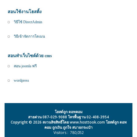
สอนใช้งานโฮสติ้ง
วิธีใช้ DirectAdmin
วิธีเข้าจัดการโดเมน
สอนทำเว็บไซต์ด้วย cms
สอน joomla ฟรี
wordpress
โฮสต์ถูก ดอทคอม
สายด่วน 087-029-9088 โทรพื้นฐาน 02-408-3954
Copyright © 2026 สงวนลิขสิทธิ์โดย www.hosttook.com โฮสต์ถูก ดอท
คอม ถูกเงิน ถูกใจ สบายกระเป๋า
Visitors :
780,052