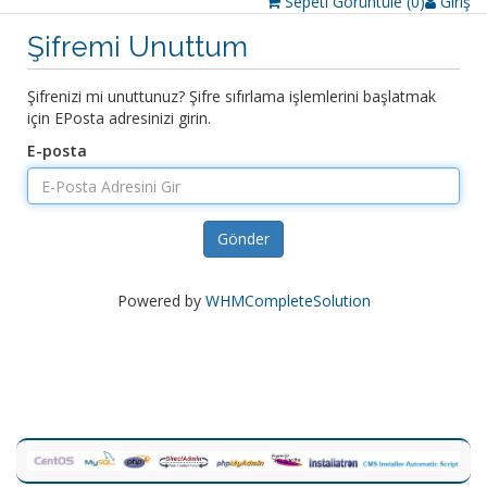
Sepeti Görüntüle (
0
)
Giriş
Şifremi Unuttum
Şifrenizi mi unuttunuz? Şifre sıfırlama işlemlerini başlatmak
için EPosta adresinizi girin.
E-posta
Gönder
Powered by
WHMCompleteSolution